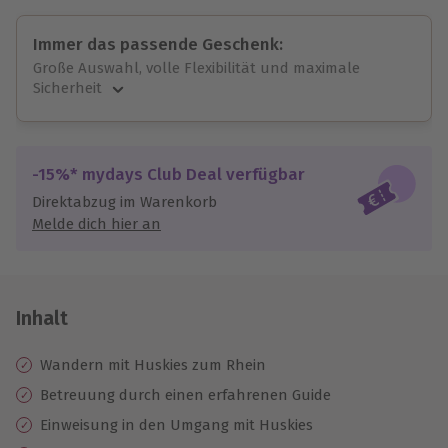
Immer das passende Geschenk:
Große Auswahl, volle Flexibilität und maximale
Sicherheit
Große Auswahl
Über 9.000 unvergessliche Erlebnisse.
Volle Flexibilität
-15%* mydays Club Deal verfügbar
Jeder Gutschein für alle Erlebnisse einlösbar.
Direktabzug im Warenkorb
Maximale Sicherheit
Melde dich hier an
10 Jahre gültig & verlängerbar.
Inhalt
Wandern mit Huskies zum Rhein
Betreuung durch einen erfahrenen Guide
Einweisung in den Umgang mit Huskies