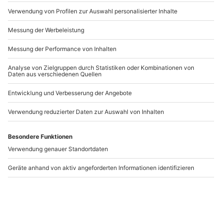
Artikelnummer
:
58221
Andere Produkte entdecken
-15% CLUB DEAL
Aktivurlaub mit
Husky Erlebnistag
Mountainbike Tour
Werder
Viechtach (1 Nacht)
Viechtach
Werder
1 Person
1 Person
199,90 €
217,90 €