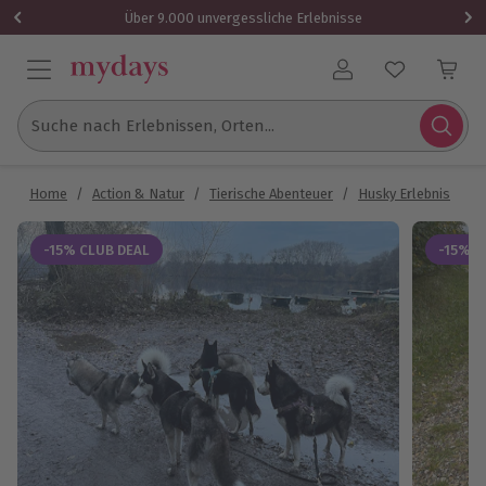
Über 9.000 unvergessliche Erlebnisse
Benutzerkonto
Suche nach Erlebnissen, Orten...
Home
/
Action & Natur
/
Tierische Abenteuer
/
Husky Erlebnis
/
H
-15% CLUB DEAL
-15% C