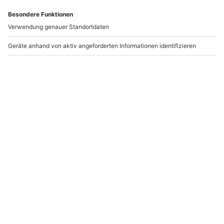
Andere Produkte entdecken
-15% CLUB DEAL
Großkaliber
Sportschützentraining
Schießtraining Bad
Pistole und Revolver
Wimpfen
Wallenhorst
Bad Wimpfen
Wallenhorst
1 Person
1 Person
167,90 €
111,90 €
4.7
(6)