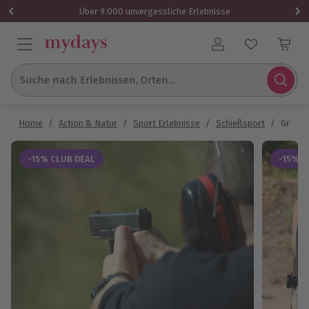
Über 9.000 unvergessliche Erlebnisse
Benutzerkonto
Suche nach Erlebnissen, Orten...
Home
/
Action & Natur
/
Sport Erlebnisse
/
Schießsport
/
Großka
-15% CLUB DEAL
-15% C