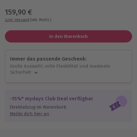
Wähle im nächsten Schritt einen Termin aus
159,90 €
zzgl. Versand
(inkl. MwSt.)
In den Warenkorb
Immer das passende Geschenk:
Große Auswahl, volle Flexibilität und maximale
Sicherheit
Große Auswahl
Über 9.000 unvergessliche Erlebnisse.
Volle Flexibilität
-15%* mydays Club Deal verfügbar
Jeder Gutschein für alle Erlebnisse einlösbar.
Direktabzug im Warenkorb
Maximale Sicherheit
Melde dich hier an
10 Jahre gültig & verlängerbar.