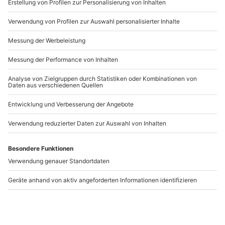
www.b2b.mydays.de/
Artikelnummer
:
63480
Andere Produkte entdecken
NEU
Styling Berlin
Kurz- und Langwaffen
Sicherheitstraining
Spreitenbach
Berlin
Spreitenbach
1 Person
1 Person