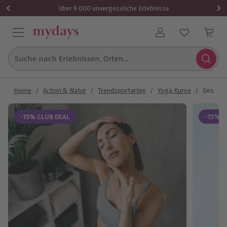
Über 9.000 unvergessliche Erlebnisse
Benutzerkonto
Suche nach Erlebnissen, Orten...
Home
/
Action & Natur
/
Trendsportarten
/
Yoga Kurse
/
Gesicht
-15% CLUB DEAL
-15% C