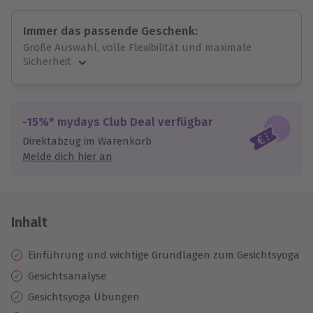
Immer das passende Geschenk:
Große Auswahl, volle Flexibilität und maximale
Sicherheit
Große Auswahl
Über 9.000 unvergessliche Erlebnisse.
Volle Flexibilität
-15%* mydays Club Deal verfügbar
Jeder Gutschein für alle Erlebnisse einlösbar.
Direktabzug im Warenkorb
Maximale Sicherheit
Melde dich hier an
10 Jahre gültig & verlängerbar.
Inhalt
Einführung und wichtige Grundlagen zum Gesichtsyoga
Gesichtsanalyse
Gesichtsyoga Übungen