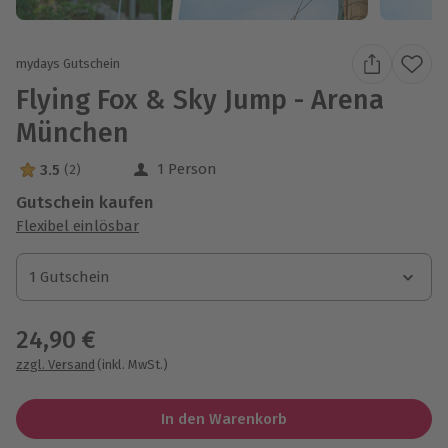
mydays Gutschein
Flying Fox & Sky Jump - Arena
München
1 Person
3.5
(2)
3.5 Sterne von 5 aus 2 Bewertungen
Gutschein kaufen
Flexibel einlösbar
1 Gutschein
1 Gutschein
1 Gutschein
24,90 €
zzgl. Versand
(inkl. MwSt.)
In den Warenkorb