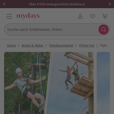
Über 9.000 unvergessliche Erlebnisse
Benutzerkonto
Suche nach Erlebnissen, Orten...
Home
/
Action & Natur
/
Trendsportarten
/
Flying Fox
/
Flying Fo