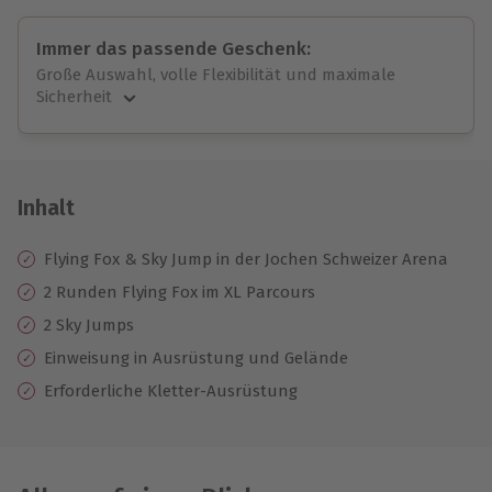
Immer das passende Geschenk:
Große Auswahl, volle Flexibilität und maximale
Sicherheit
Große Auswahl
Über 9.000 unvergessliche Erlebnisse.
Volle Flexibilität
Jeder Gutschein für alle Erlebnisse einlösbar.
Inhalt
Maximale Sicherheit
10 Jahre gültig & verlängerbar.
Flying Fox & Sky Jump in der Jochen Schweizer Arena
2 Runden Flying Fox im XL Parcours
2 Sky Jumps
Einweisung in Ausrüstung und Gelände
Erforderliche Kletter-Ausrüstung