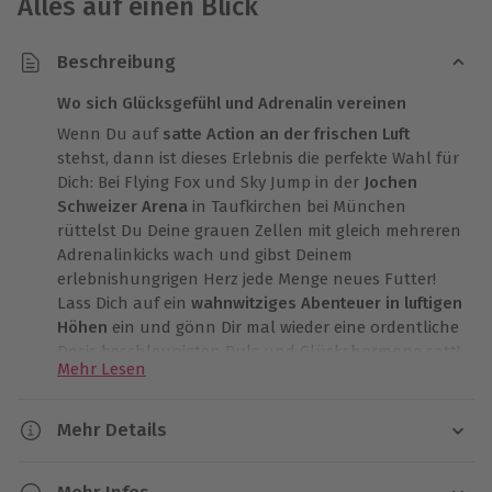
Alles auf einen Blick
Beschreibung
Wo sich Glücksgefühl und Adrenalin vereinen
Wenn Du auf
satte Action an der frischen Luft
stehst, dann ist dieses Erlebnis die perfekte Wahl für
Dich: Bei Flying Fox und Sky Jump in der
Jochen
Schweizer Arena
in Taufkirchen bei München
rüttelst Du Deine grauen Zellen mit gleich mehreren
Adrenalinkicks wach und gibst Deinem
erlebnishungrigen Herz jede Menge neues Futter!
Lass Dich auf ein
wahnwitziges Abenteuer in luftigen
Höhen
ein und gönn Dir mal wieder eine ordentliche
Dosis beschleunigten Puls und Glückshormone satt!
Mehr Lesen
Action im Grünen war lange nicht so spektakulär wie
bei
Flying Fox und Sky Jump in München
! Dein
Mehr Details
Abenteuer-Event führt Dich in einen hochmodernen
Dauer
Adventure-Park, der ein echtes Paradies für Fans