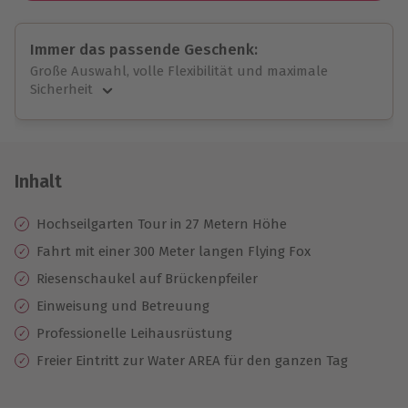
Immer das passende Geschenk:
Große Auswahl, volle Flexibilität und maximale
Sicherheit
Große Auswahl
Über 9.000 unvergessliche Erlebnisse.
Volle Flexibilität
Jeder Gutschein für alle Erlebnisse einlösbar.
Inhalt
Maximale Sicherheit
10 Jahre gültig & verlängerbar.
Hochseilgarten Tour in 27 Metern Höhe
Fahrt mit einer 300 Meter langen Flying Fox
Riesenschaukel auf Brückenpfeiler
Einweisung und Betreuung
Professionelle Leihausrüstung
Freier Eintritt zur Water AREA für den ganzen Tag