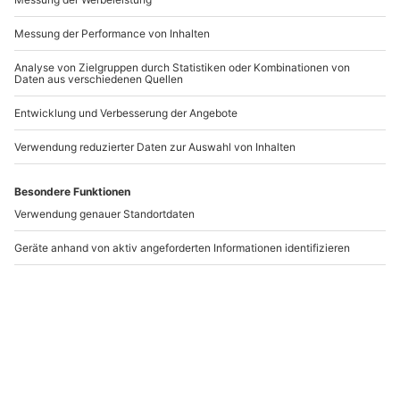
Beach Volleyball Platz, Beach Soccer Platz sowie
Benutzung der Kletterwand (ohne Guide und
Ausrüstung) und des Boulder Caves.
-15% CLUB DEAL
Flying Fox Schwarzwald
Brückensteig Solingen
für 2 Schömberg
Schömberg
Solingen
2 Personen
1 Person
79,90 €
79,90 €
5
5
(4)
(4)