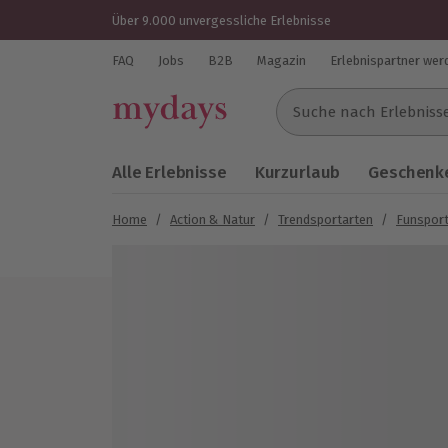
Über 9.000 unvergessliche Erlebnisse
FAQ
Jobs
B2B
Magazin
Erlebnispartner wer
Suche nach Erlebnissen..
Alle Erlebnisse
Kurzurlaub
Geschenke
Home
/
Action & Natur
/
Trendsportarten
/
Funspor
Bild 1 von 4