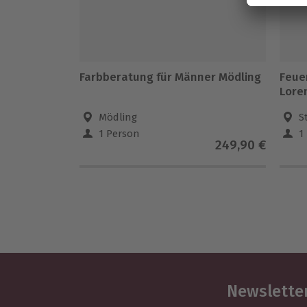
Farbberatung für Männer Mödling
Feuer
Lore
Mödling
S
1 Person
1
249,90 €
Newsletter