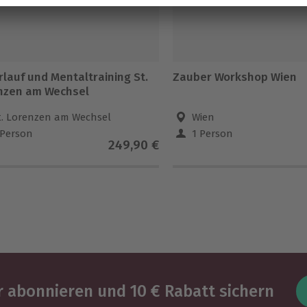
lauf und Mentaltraining St.
Zauber Workshop Wien
nzen am Wechsel
t. Lorenzen am Wechsel
Wien
 Person
1 Person
249,90 €
 abonnieren und 10 € Rabatt sichern