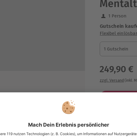
Mentalt
1 Person
Gutschein kauf
Flexibel einlösba
1 Gutschein
1 Gutschein
1 Gutschein
249,90 €
zzgl. Versand
(inkl. 
Immer das p
Große Auswahl, 
maximale Siche