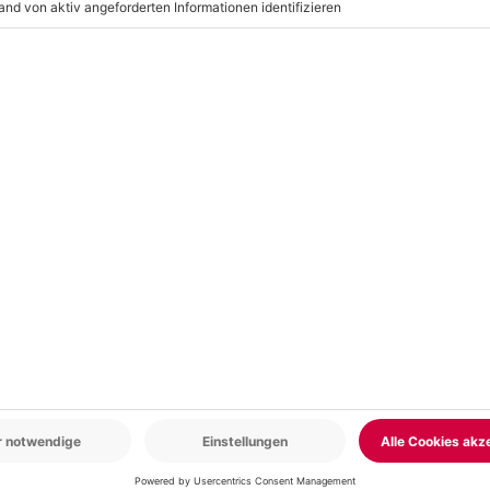
r: 9-17 Uhr
www.b2b.mydays.de/
en
5% CLUB DEAL
-15% CLUB DEAL