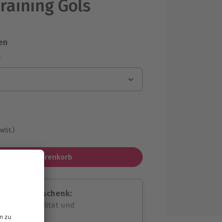
raining Gols
en
r
MwSt.)
In den Warenkorb
assende Geschenk:
volle Flexibilität und
rheit