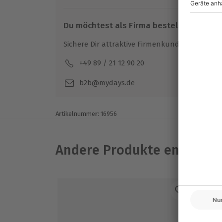
Du möchtest als Firma bestellen?
Teilnehmer
7 bis 300 Personen
Sichere Dir attraktive Firmenkunden Vorteile.
+49 89 / 21 12 90 20
Mo-F
b2b@mydays.de
Artikelnummer
:
16956
Andere Produkte entdeck
-1