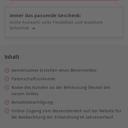
Immer das passende Geschenk:
Große Auswahl, volle Flexibilität und maximale
Sicherheit
Große Auswahl
Über 9.000 unvergessliche Erlebnisse.
Volle Flexibilität
Jeder Gutschein für alle Erlebnisse einlösbar.
Inhalt
Maximale Sicherheit
10 Jahre gültig & verlängerbar.
Gemeinsames Erstellen eines Bienenvolkes
Patenschaftsurkunde
Name des Kunden an der Behausung (Beute) des
neuen Volkes
Betriebsbesichtigung
Online-Zugang zum Wissensbereich auf der Website für
die Beobachtung der Entwicklung im Jahresverlauf