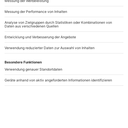
Bienenvolk hautnah
Wolfhundepfleger
Wunstorf
Büren (3 Std.)
Wunstorf
Büren
1 Person
1 Person
30,90 €
69,90 €
5
(1)