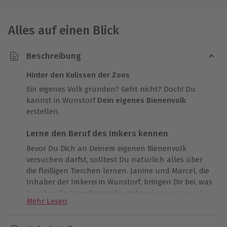
Alles auf einen Blick
Beschreibung
Hinter den Kulissen der Zoos
Ein eigenes Volk gründen? Geht nicht? Doch! Du
kannst in Wunstorf
Dein eigenes Bienenvolk
erstellen.
Lerne den Beruf des Imkers kennen
Bevor Du Dich an Deinem eigenen Bienenvolk
versuchen darfst, solltest Du natürlich alles über
die fleißigen Tierchen lernen. Janine und Marcel, die
Inhaber der Imkerei in Wunstorf, bringen Dir bei, was
Du über die
Grundlagen der Imkerei
wissen musst.
Mehr Lesen
Nach der Sicherheitseinweisung geht es dann auch
schon ans Eingemachte. Gemeinsam mit den Imkern
erstellst Du aus einem bereits bestehenden