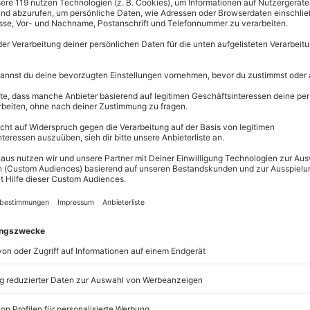
Große Aus
Über 9.000 
Erlebnisse.
Volle Flexibi
Jeder Gutsc
einlösbar.
Maximale S
10 Jahre gü
gen Alpakas aus den Anden
 Du die Gelegenheit, eine
ühweinempfang
zu genießen.
ankens
fränkische Idylle von den
r startet am Bauernhof
Elas kleine
bnis für Jung und Alt
. Lerne die
it Leckerlies, bevor es auch schon
die schöne Natur rund um