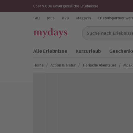
Über 9.000 unvergessliche Erlebnisse
FAQ
Jobs
B2B
Magazin
Erlebnispartner wer
Suche nach Erlebnissen..
Alle Erlebnisse
Kurzurlaub
Geschenke
Home
/
Action & Natur
/
Tierische Abenteuer
/
Alpa
Bild 1 von 5