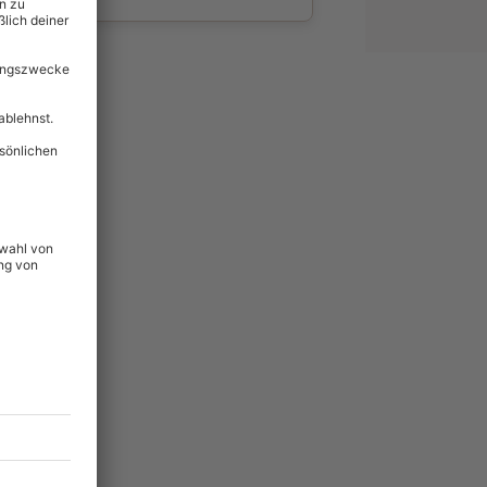
wahl
unvergessliche
lität
hein für alle Erlebnisse
icherheit
ltig & verlängerbar.