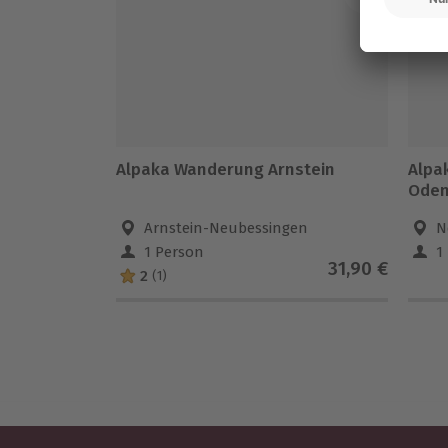
Alpaka Wanderung Arnstein
Alpa
Oden
Arnstein-Neubessingen
N
1 Person
1
31,90 €
2
(1)