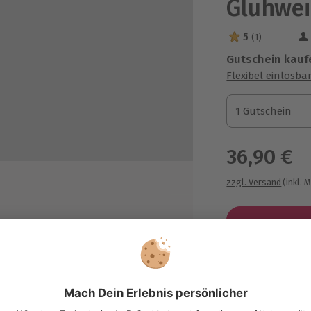
Glühwei
5
(1)
5 Sterne von 5 a
Gutschein kauf
Flexibel einlösba
1 Gutschein
1 Gutschein
1 Gutschein
36,90 €
zzgl. Versand
(inkl. 
s
Immer das p
Große Auswahl, 
maximale Siche