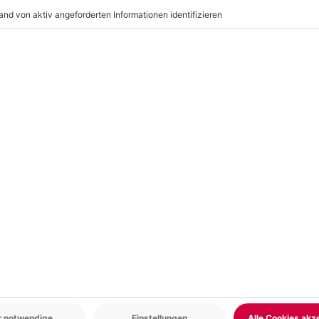
tes Schuhwerk (gutes Profil)
r: 9-17 Uhr
www.b2b.mydays.de/
en
-15% CLUB DEAL