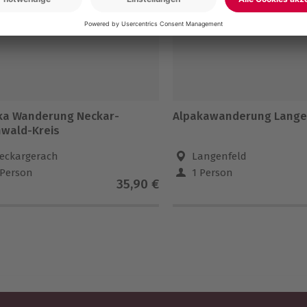
ka Wanderung Neckar-
Alpakawanderung Lange
wald-Kreis
eckargerach
Langenfeld
 Person
1 Person
35,90 €