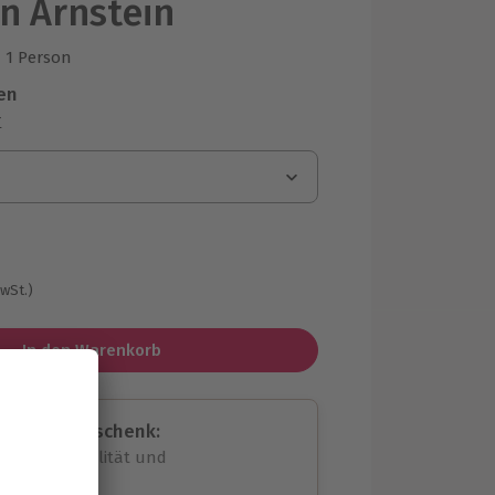
n Arnstein
1 Person
us 1 Bewertungen
en
r
MwSt.)
In den Warenkorb
assende Geschenk:
volle Flexibilität und
rheit